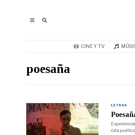
CINE Y TV
MÚSI
poesaña
LETRAS
Poesañ
Experiencia
ruta poétic