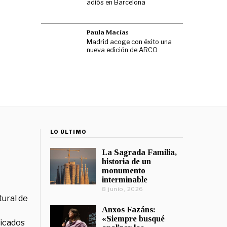
adiós en Barcelona
Paula Macías
Madrid acoge con éxito una
nueva edición de ARCO
LO ÚLTIMO
La Sagrada Familia,
historia de un
monumento
interminable
8 junio, 2026
tural de
Anxos Fazáns:
«Siempre busqué
licados