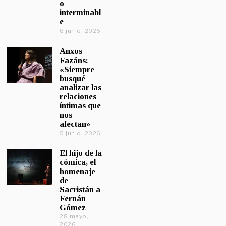
o
interminabl
e
8 junio, 2026
Anxos
Fazáns:
«Siempre
busqué
analizar las
relaciones
íntimas que
nos
afectan»
5 junio, 2026
El hijo de la
cómica, el
homenaje
de
Sacristán a
Fernán
Gómez
28 mayo,
2026