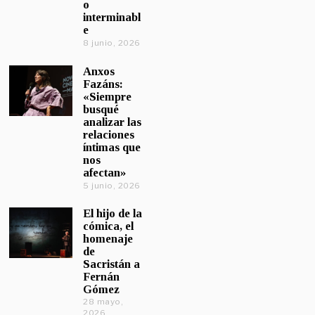
o
interminabl
e
8 junio, 2026
Anxos
Fazáns:
«Siempre
busqué
analizar las
relaciones
íntimas que
nos
afectan»
5 junio, 2026
El hijo de la
cómica, el
homenaje
de
Sacristán a
Fernán
Gómez
28 mayo,
2026