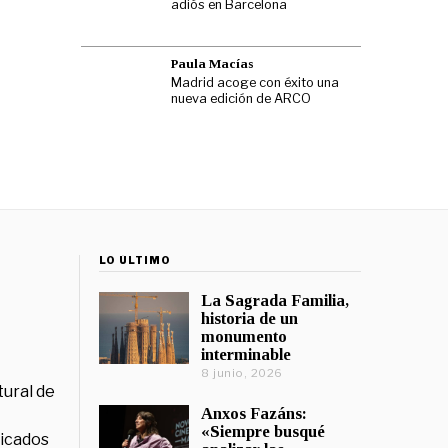
adiós en Barcelona
Paula Macías
Madrid acoge con éxito una
nueva edición de ARCO
LO ÚLTIMO
La Sagrada Familia,
historia de un
monumento
interminable
8 junio, 2026
tural de
Anxos Fazáns:
«Siempre busqué
licados