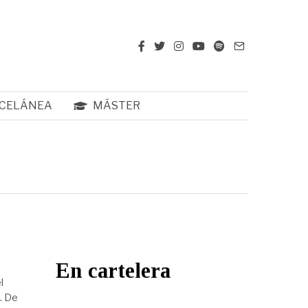
CELÁNEA
MÁSTER
En cartelera
l
. De