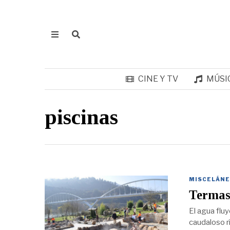
CINE Y TV
MÚSI
piscinas
MISCELÁNE
Termas
El agua flu
caudaloso rí