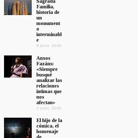
Sagrada
Familia,
historia de
un
monument
o
interminabl
e
8 junio, 2026
Anxos
Fazáns:
«Siempre
busqué
analizar las
relaciones
íntimas que
nos
afectan»
5 junio, 2026
El hijo de la
cómica, el
homenaje
de