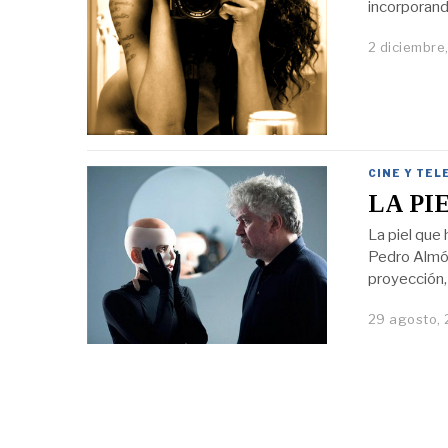
incorporand
2 diciembre
CINE Y TEL
LA PI
La piel que 
Pedro Almód
proyección, 
29 agosto, 