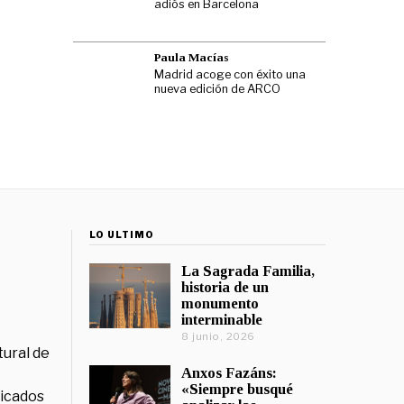
adiós en Barcelona
Paula Macías
Madrid acoge con éxito una
nueva edición de ARCO
LO ÚLTIMO
La Sagrada Familia,
historia de un
monumento
interminable
8 junio, 2026
tural de
Anxos Fazáns:
«Siempre busqué
licados