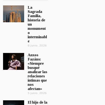
La
Sagrada
Familia,
historia de
un
monument
o
interminabl
e
8 junio, 2026
Anxos
Fazáns:
«Siempre
busqué
analizar las
relaciones
íntimas que
nos
afectan»
5 junio, 2026
El hijo de la