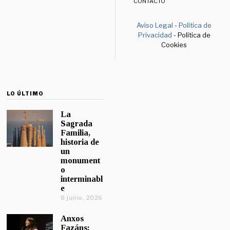
CONTACTO
Aviso Legal
-
Política de
Privacidad
- Política de
Cookies
LO ÚLTIMO
La
Sagrada
Familia,
historia de
un
monument
o
interminabl
e
8 junio, 2026
Anxos
Fazáns: