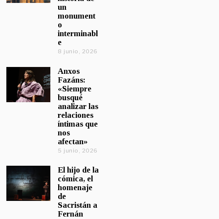
un
monument
o
interminabl
e
8 junio, 2026
Anxos
Fazáns:
«Siempre
busqué
analizar las
relaciones
íntimas que
nos
afectan»
5 junio, 2026
El hijo de la
cómica, el
homenaje
de
Sacristán a
Fernán