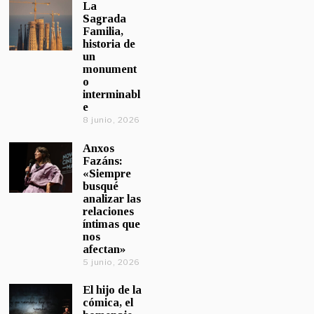
La
Sagrada
Familia,
historia de
un
monument
o
interminabl
e
8 junio, 2026
Anxos
Fazáns:
«Siempre
busqué
analizar las
relaciones
íntimas que
nos
afectan»
5 junio, 2026
El hijo de la
cómica, el