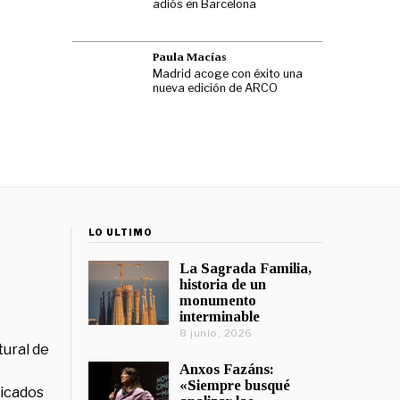
adiós en Barcelona
Paula Macías
Madrid acoge con éxito una
nueva edición de ARCO
LO ÚLTIMO
La Sagrada Familia,
historia de un
monumento
interminable
8 junio, 2026
tural de
Anxos Fazáns:
«Siempre busqué
licados