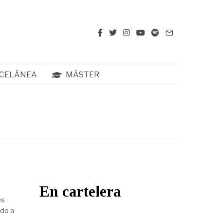
CELÁNEA
MÁSTER
En cartelera
es
ado a