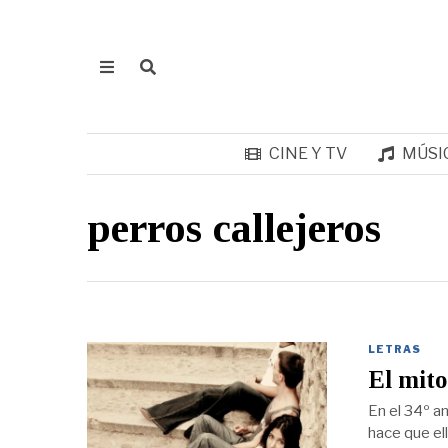
CINE Y TV
MÚSI
perros callejeros
LETRAS
El mito
En el 34º an
hace que el