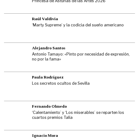
Princesa de Asturias de las Artes 2026
Raúl Valdivia
‘Marty Supreme’ y la codicia del sueño americano
Alejandro Santos
Antonio Tamayo: «Pinto por necesidad de expresión,
no por la fama»
Paula Rodríguez
Los secretos ocultos de Sevilla
Fernando Olmedo
‘Calentamiento’ y ‘Los miserables’ se reparten los
cuartos premios Talía
Ignacio Mora