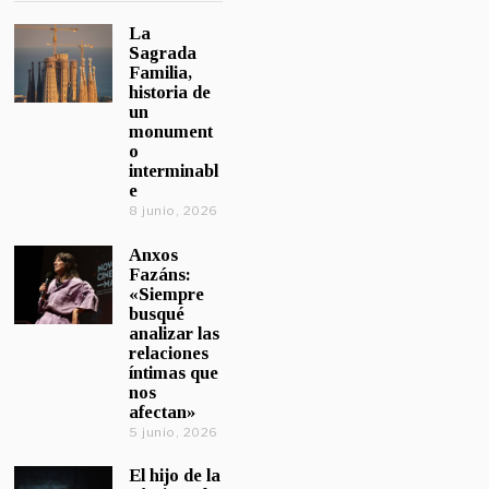
La
Sagrada
Familia,
historia de
un
monument
o
interminabl
e
8 junio, 2026
Anxos
Fazáns:
«Siempre
busqué
analizar las
relaciones
íntimas que
nos
afectan»
5 junio, 2026
El hijo de la