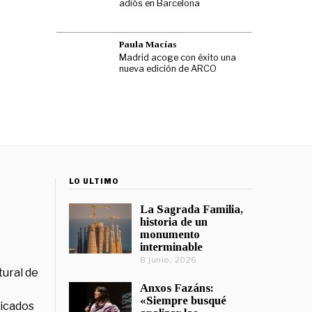
adiós en Barcelona
Paula Macías
Madrid acoge con éxito una
nueva edición de ARCO
LO ÚLTIMO
La Sagrada Familia,
historia de un
monumento
interminable
8 junio, 2026
tural de
Anxos Fazáns:
«Siempre busqué
licados