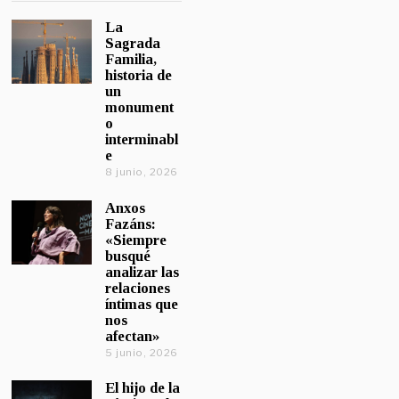
La
Sagrada
Familia,
historia de
un
monument
o
interminabl
e
8 junio, 2026
Anxos
Fazáns:
«Siempre
busqué
analizar las
relaciones
íntimas que
nos
afectan»
5 junio, 2026
El hijo de la