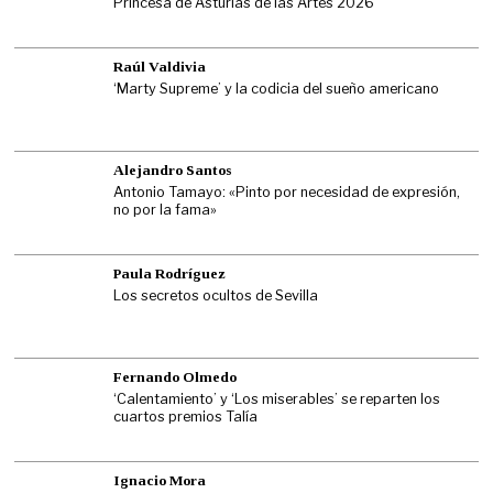
Princesa de Asturias de las Artes 2026
Raúl Valdivia
‘Marty Supreme’ y la codicia del sueño americano
Alejandro Santos
Antonio Tamayo: «Pinto por necesidad de expresión,
no por la fama»
Paula Rodríguez
Los secretos ocultos de Sevilla
Fernando Olmedo
‘Calentamiento’ y ‘Los miserables’ se reparten los
cuartos premios Talía
Ignacio Mora