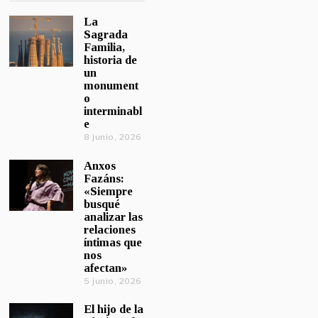
La
Sagrada
Familia,
historia de
un
monument
o
interminabl
e
8 junio, 2026
Anxos
Fazáns:
«Siempre
busqué
analizar las
relaciones
íntimas que
nos
afectan»
5 junio, 2026
El hijo de la