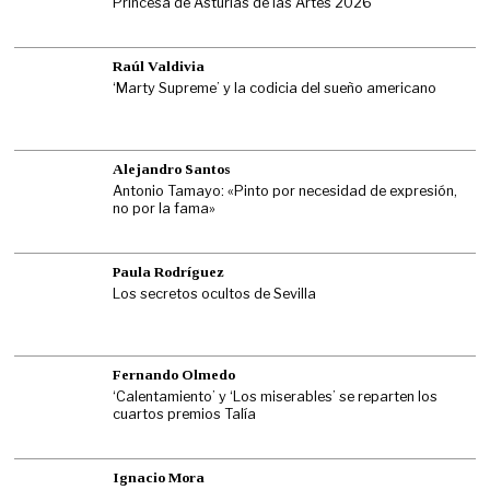
Princesa de Asturias de las Artes 2026
Raúl Valdivia
‘Marty Supreme’ y la codicia del sueño americano
Alejandro Santos
Antonio Tamayo: «Pinto por necesidad de expresión,
no por la fama»
Paula Rodríguez
Los secretos ocultos de Sevilla
Fernando Olmedo
‘Calentamiento’ y ‘Los miserables’ se reparten los
cuartos premios Talía
Ignacio Mora