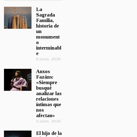
La
Sagrada
Familia,
historia de
un
monument
o
interminabl
e
8 junio, 2026
Anxos
Fazáns:
«Siempre
busqué
analizar las
relaciones
íntimas que
nos
afectan»
5 junio, 2026
El hijo de la