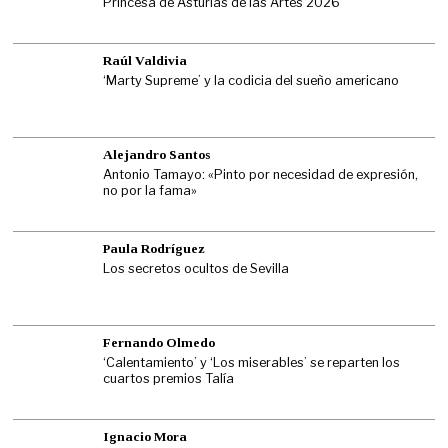
Princesa de Asturias de las Artes 2026
Raúl Valdivia
‘Marty Supreme’ y la codicia del sueño americano
Alejandro Santos
Antonio Tamayo: «Pinto por necesidad de expresión,
no por la fama»
Paula Rodríguez
Los secretos ocultos de Sevilla
Fernando Olmedo
‘Calentamiento’ y ‘Los miserables’ se reparten los
cuartos premios Talía
Ignacio Mora