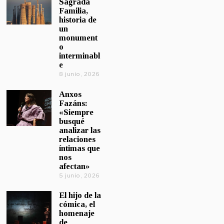
Sagrada
Familia,
historia de
un
monument
o
interminabl
e
8 junio, 2026
Anxos
Fazáns:
«Siempre
busqué
analizar las
relaciones
íntimas que
nos
afectan»
5 junio, 2026
El hijo de la
cómica, el
homenaje
de