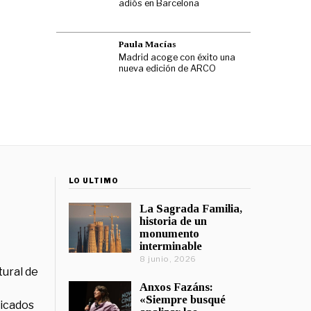
adiós en Barcelona
Paula Macías
Madrid acoge con éxito una
nueva edición de ARCO
LO ÚLTIMO
La Sagrada Familia,
historia de un
monumento
interminable
8 junio, 2026
tural de
Anxos Fazáns:
«Siempre busqué
licados