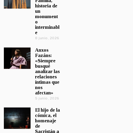
Familia,
historia de
un
monument
o
interminabl
e
8 junio, 2026
Anxos
Fazáns:
«Siempre
busqué
analizar las
relaciones
íntimas que
nos
afectan»
5 junio, 2026
El hijo de la
cómica, el
homenaje
de
Sacristán a