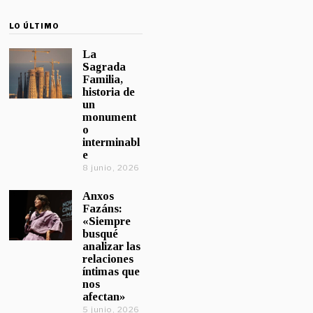
LO ÚLTIMO
La
Sagrada
Familia,
historia de
un
monument
o
interminabl
e
8 junio, 2026
Anxos
Fazáns:
«Siempre
busqué
analizar las
relaciones
íntimas que
nos
afectan»
5 junio, 2026