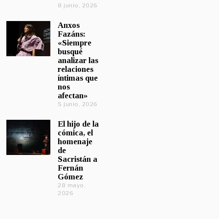
8 junio, 2026
Anxos
Fazáns:
«Siempre
busqué
analizar las
relaciones
íntimas que
nos
afectan»
5 junio, 2026
El hijo de la
cómica, el
homenaje
de
Sacristán a
Fernán
Gómez
28 mayo,
2026