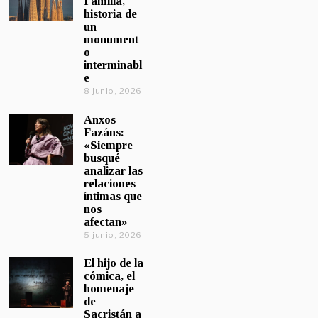
Familia,
historia de
un
monument
o
interminabl
e
8 junio, 2026
Anxos
Fazáns:
«Siempre
busqué
analizar las
relaciones
íntimas que
nos
afectan»
5 junio, 2026
El hijo de la
cómica, el
homenaje
de
Sacristán a