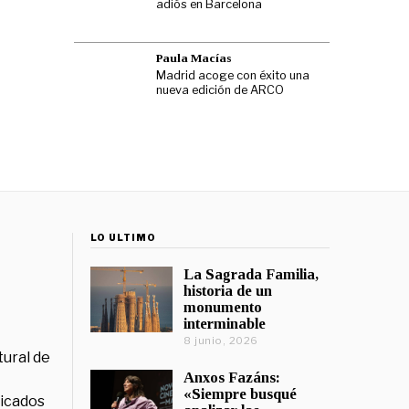
adiós en Barcelona
Paula Macías
Madrid acoge con éxito una
nueva edición de ARCO
LO ÚLTIMO
La Sagrada Familia,
historia de un
monumento
interminable
8 junio, 2026
tural de
Anxos Fazáns:
«Siempre busqué
licados