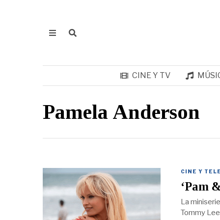
CINE Y TV
MÚSI
Pamela Anderson
CINE Y TEL
‘Pam & 
La miniseri
Tommy Lee 