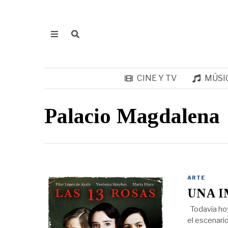
CINE Y TV
MÚSI
Palacio Magdalena
ARTE
UNA I
Todavía hoy 
el escenari