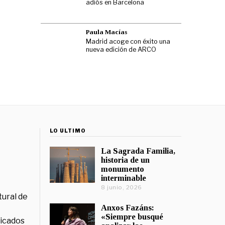
adiós en Barcelona
Paula Macías
Madrid acoge con éxito una
nueva edición de ARCO
LO ÚLTIMO
La Sagrada Familia,
historia de un
monumento
interminable
8 junio, 2026
tural de
Anxos Fazáns:
«Siempre busqué
licados