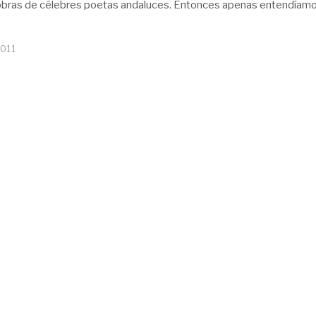
 obras de célebres poetas andaluces. Entonces apenas entendíamo
2011