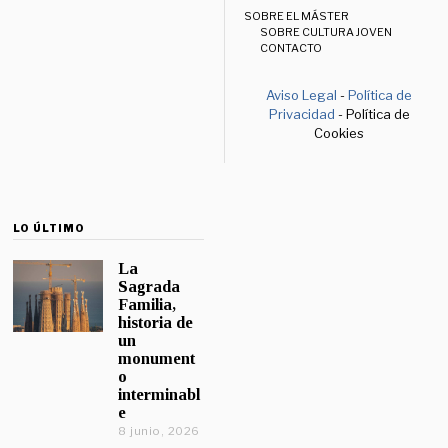
SOBRE EL MÁSTER
SOBRE CULTURA JOVEN
CONTACTO
Aviso Legal
-
Política de
Privacidad
- Política de
Cookies
LO ÚLTIMO
La
Sagrada
Familia,
historia de
un
monument
o
interminabl
e
8 junio, 2026