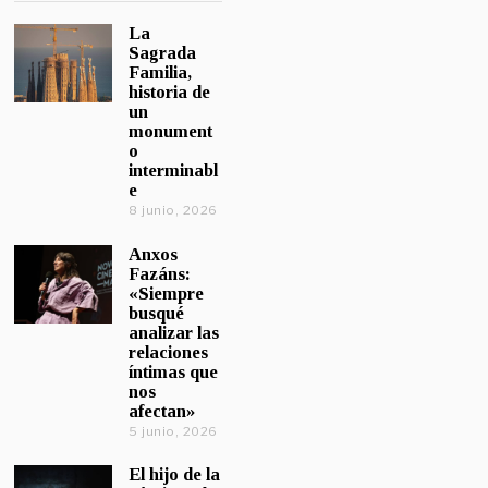
La
Sagrada
Familia,
historia de
un
monument
o
interminabl
e
8 junio, 2026
Anxos
Fazáns:
«Siempre
busqué
analizar las
relaciones
íntimas que
nos
afectan»
5 junio, 2026
El hijo de la