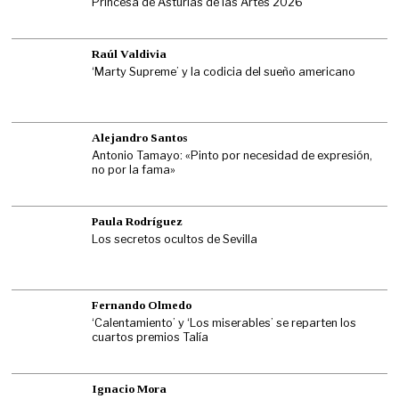
Princesa de Asturias de las Artes 2026
Raúl Valdivia
‘Marty Supreme’ y la codicia del sueño americano
Alejandro Santos
Antonio Tamayo: «Pinto por necesidad de expresión,
no por la fama»
Paula Rodríguez
Los secretos ocultos de Sevilla
Fernando Olmedo
‘Calentamiento’ y ‘Los miserables’ se reparten los
cuartos premios Talía
Ignacio Mora