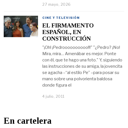
27 mayo, 2026
CINE Y TELEVISIÓN
EL FIRMAMENTO
ESPAÑOL, EN
CONSTRUCCIÓN
"¡Oh! ¡Pedroooooooooo!!!" "¿Pedro? ¡No!
Mira, mira… Amenábar es mejor. Ponte
con él, que te hago una foto." Y, siguiendo
las instrucciones de su amiga, la jovencita
se agacha –“al estilo Pe” –para posar su
mano sobre una polvorienta baldosa
donde figura el
4 julio, 2011
En cartelera