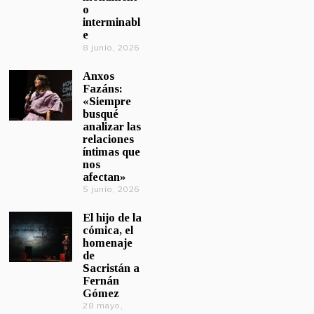
o
interminabl
e
8 junio, 2026
Anxos
Fazáns:
«Siempre
busqué
analizar las
relaciones
íntimas que
nos
afectan»
5 junio, 2026
El hijo de la
cómica, el
homenaje
de
Sacristán a
Fernán
Gómez
28 mayo,