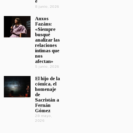
e
8 junio, 2026
Anxos
Fazáns:
«Siempre
busqué
analizar las
relaciones
íntimas que
nos
afectan»
5 junio, 2026
El hijo de la
cómica, el
homenaje
de
Sacristán a
Fernán
Gómez
28 mayo,
2026