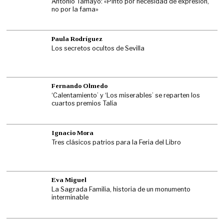
Antonio Tamayo: «Pinto por necesidad de expresión,
no por la fama»
Paula Rodríguez
Los secretos ocultos de Sevilla
Fernando Olmedo
‘Calentamiento’ y ‘Los miserables’ se reparten los
cuartos premios Talía
Ignacio Mora
Tres clásicos patrios para la Feria del Libro
Eva Miguel
La Sagrada Familia, historia de un monumento
interminable