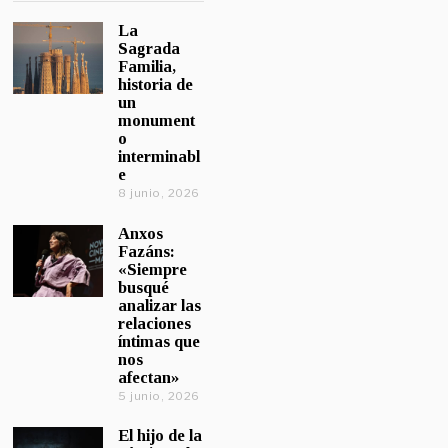
La
Sagrada
Familia,
historia de
un
monument
o
interminabl
e
8 junio, 2026
Anxos
Fazáns:
«Siempre
busqué
analizar las
relaciones
íntimas que
nos
afectan»
5 junio, 2026
El hijo de la