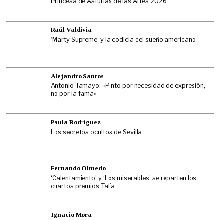
Princesa de Asturias de las Artes 2026
Raúl Valdivia
‘Marty Supreme’ y la codicia del sueño americano
Alejandro Santos
Antonio Tamayo: «Pinto por necesidad de expresión,
no por la fama»
Paula Rodríguez
Los secretos ocultos de Sevilla
Fernando Olmedo
‘Calentamiento’ y ‘Los miserables’ se reparten los
cuartos premios Talía
Ignacio Mora