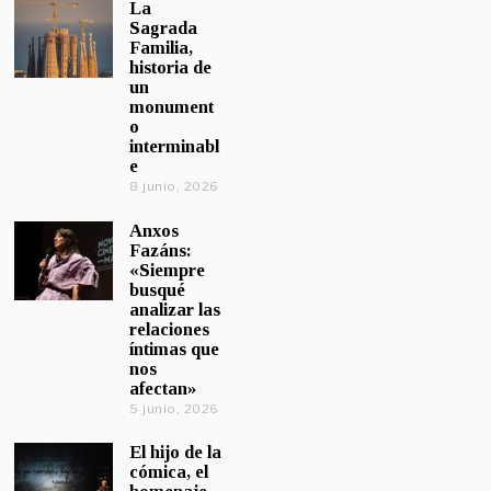
La
Sagrada
Familia,
historia de
un
monument
o
interminabl
e
8 junio, 2026
Anxos
Fazáns:
«Siempre
busqué
analizar las
relaciones
íntimas que
nos
afectan»
5 junio, 2026
El hijo de la
cómica, el