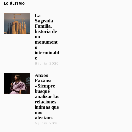
LO ÚLTIMO
La
Sagrada
Familia,
historia de
un
monument
o
interminabl
e
8 junio, 2026
Anxos
Fazáns:
«Siempre
busqué
analizar las
relaciones
íntimas que
nos
afectan»
5 junio, 2026