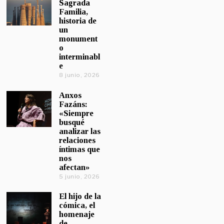
Sagrada
Familia,
historia de
un
monument
o
interminabl
e
8 junio, 2026
Anxos
Fazáns:
«Siempre
busqué
analizar las
relaciones
íntimas que
nos
afectan»
5 junio, 2026
El hijo de la
cómica, el
homenaje
de