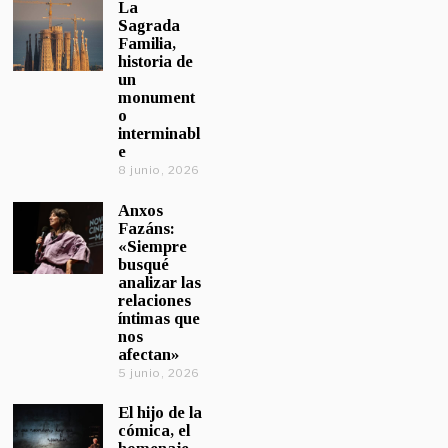
La
Sagrada
Familia,
historia de
un
monument
o
interminabl
e
8 junio, 2026
Anxos
Fazáns:
«Siempre
busqué
analizar las
relaciones
íntimas que
nos
afectan»
5 junio, 2026
El hijo de la
cómica, el