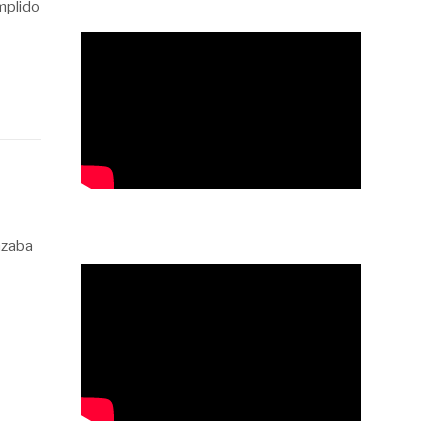
mplido
nzaba