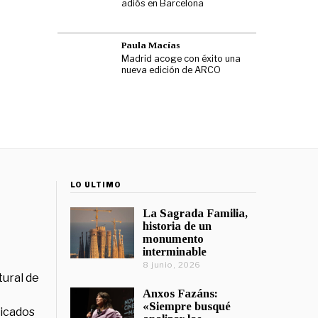
adiós en Barcelona
Paula Macías
Madrid acoge con éxito una
nueva edición de ARCO
LO ÚLTIMO
La Sagrada Familia,
historia de un
monumento
interminable
8 junio, 2026
tural de
Anxos Fazáns:
«Siempre busqué
licados