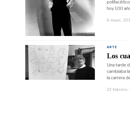
polifacétic
hoy 100 año
6 mayo, 20
ARTE
Los cua
Una tarde de
cambiaba la
la carrera d
22 febrero,