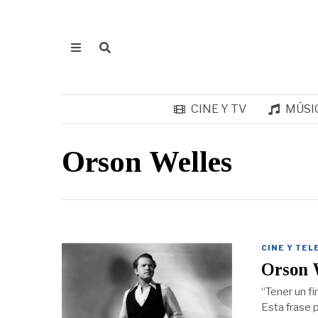
CINE Y TV
MÚSI
Orson Welles
CINE Y TEL
Orson W
“Tener un f
Esta frase p