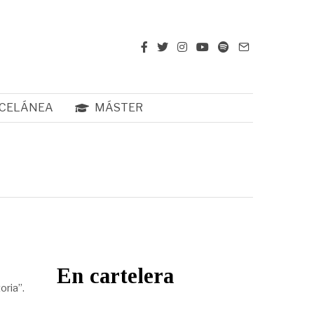
CELÁNEA
MÁSTER
En cartelera
toria”.