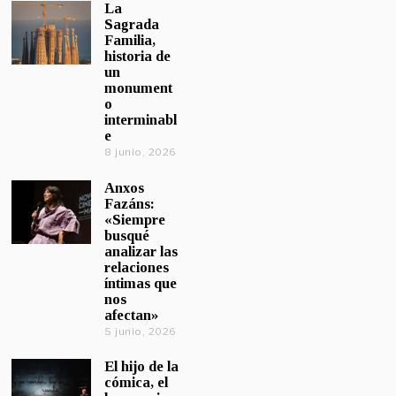
La
Sagrada
Familia,
historia de
un
monument
o
interminabl
e
8 junio, 2026
Anxos
Fazáns:
«Siempre
busqué
analizar las
relaciones
íntimas que
nos
afectan»
5 junio, 2026
El hijo de la
cómica, el