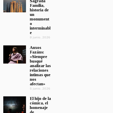
Sagrada
Familia,
historia de
un
monument
o
interminabl
e
8 junio, 2026
Anxos
Fazáns:
«Siempre
busqué
analizar las
relaciones
íntimas que
nos
afectan»
5 junio, 2026
El hijo de la
cómica, el
homenaje
de