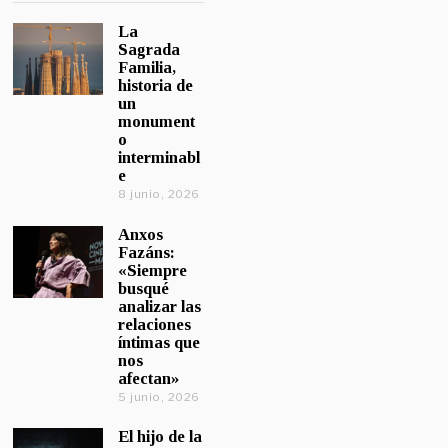
La
Sagrada
Familia,
historia de
un
monument
o
interminabl
e
8 junio, 2026
Anxos
Fazáns:
«Siempre
busqué
analizar las
relaciones
íntimas que
nos
afectan»
5 junio, 2026
El hijo de la