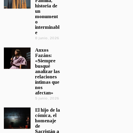
Familia,
historia de
un
monument
o
interminabl
e
8 junio, 2026
Anxos
Fazáns:
«Siempre
busqué
analizar las
relaciones
íntimas que
nos
afectan»
5 junio, 2026
El hijo de la
cómica, el
homenaje
de
Sacristán a