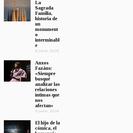
La
Sagrada
Familia,
historia de
un
monument
o
interminabl
e
8 junio, 2026
Anxos
Fazáns:
«Siempre
busqué
analizar las
relaciones
íntimas que
nos
afectan»
5 junio, 2026
El hijo de la
cómica, el