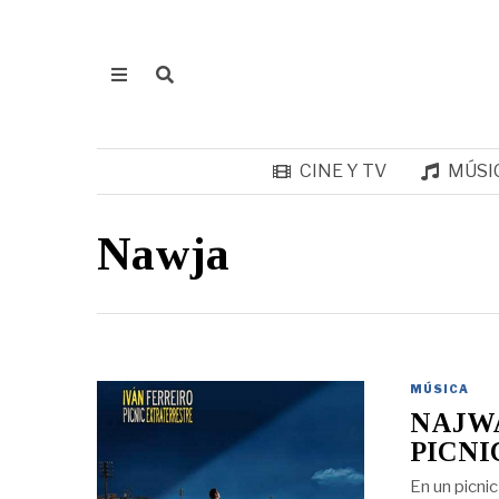
CINE Y TV
MÚSI
Nawja
MÚSICA
NAJWA
PICNI
En un picnic