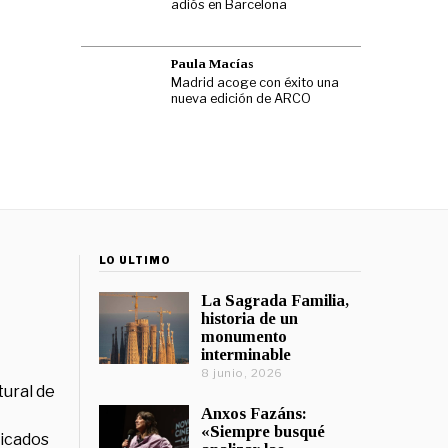
adiós en Barcelona
Paula Macías
Madrid acoge con éxito una
nueva edición de ARCO
LO ÚLTIMO
La Sagrada Familia,
historia de un
monumento
interminable
8 junio, 2026
tural de
Anxos Fazáns:
«Siempre busqué
licados