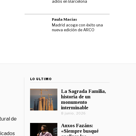
adiós en Barcelona
Paula Macías
Madrid acoge con éxito una
nueva edición de ARCO
LO ÚLTIMO
La Sagrada Familia,
historia de un
monumento
interminable
8 junio, 2026
tural de
Anxos Fazáns:
«Siempre busqué
licados