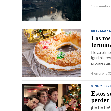
5 diciembre
MISCELÁNE
Los ros
termin
Llega el mo
igual si er
propuestas 
4 enero, 20
CINE Y TEL
Estos s
perder 
¡Ho Ho Ho! 