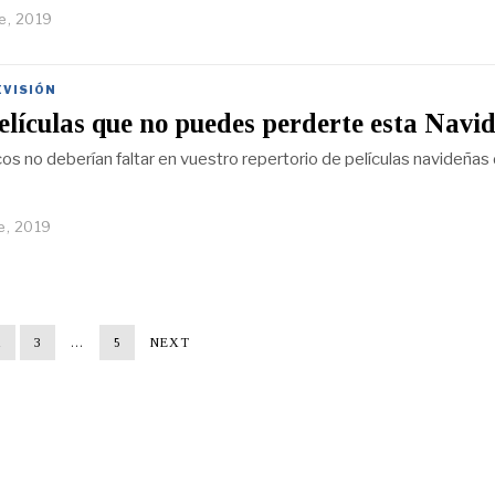
e, 2019
EVISIÓN
elículas que no puedes perderte esta Navi
cos no deberían faltar en vuestro repertorio de películas navideñas
e, 2019
2
3
…
5
NEXT