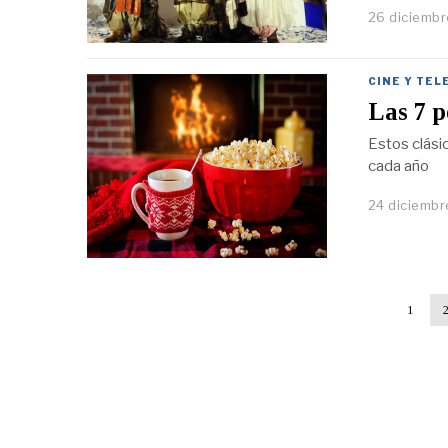
26 diciembr
CINE Y TEL
Las 7 p
Estos clási
cada año
24 diciembr
1