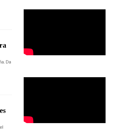
ra
ña. Da
es
el