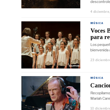
descontrole
4 diciembre
MÚSICA
Voces B
para re
Los pequeño
bienvenida 
23 diciembr
MÚSICA
Cancio
Recopilamo
Mariah Car
10 diciembr