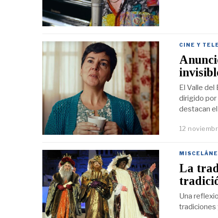
CINE Y TEL
Anuncio
invisib
El Valle del
dirigido po
destacan el 
12 noviembr
MISCELÁNE
La trad
tradici
Una reflexi
tradiciones