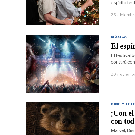
espíritu fes
25 diciembr
MÚSICA
El espí
El festival 
contará con
20 noviemb
CINE Y TEL
¡Con el
con tod
Marvel, Dis