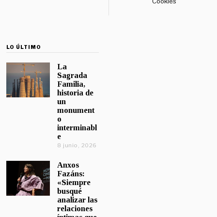
Cookies
LO ÚLTIMO
La
Sagrada
Familia,
historia de
un
monument
o
interminabl
e
8 junio, 2026
Anxos
Fazáns:
«Siempre
busqué
analizar las
relaciones