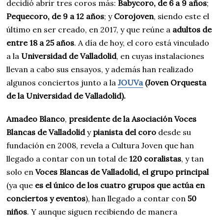
decidió abrir tres coros más:
Babycoro, de 6 a 9 años
;
Pequecoro, de 9 a 12 años
; y
Corojoven
, siendo este el
último en ser creado, en 2017, y que reúne a
adultos de
entre 18 a 25 años
. A día de hoy, el coro está vinculado
a la
Universidad de Valladolid
, en cuyas instalaciones
llevan a cabo sus ensayos, y además han realizado
algunos conciertos junto a la
JOUVa
(Joven Orquesta
de la Universidad de Valladolid).
Amadeo Blanco
,
presidente de la Asociación Voces
Blancas de Valladolid
y
pianista del coro
desde su
fundación en 2008, revela a Cultura Joven que han
llegado a contar con un total de
120 coralistas
, y tan
solo en
Voces Blancas de Valladolid, el grupo principal
(ya que
es el único de los cuatro grupos que actúa en
conciertos y eventos
), han llegado a contar con
50
niños
. Y aunque siguen recibiendo de manera