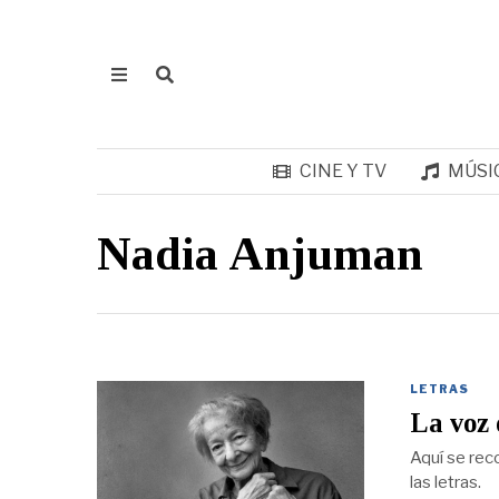
CINE Y TV
MÚSI
Nadia Anjuman
LETRAS
La voz 
Aquí se rec
las letras.