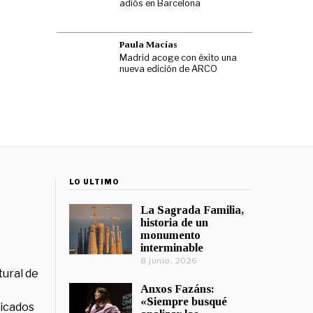
adiós en Barcelona
Paula Macías
Madrid acoge con éxito una
nueva edición de ARCO
LO ÚLTIMO
La Sagrada Familia,
historia de un
monumento
interminable
8 junio, 2026
tural de
Anxos Fazáns:
«Siempre busqué
licados