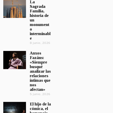
La
Sagrada
Familia,
historia de
un
monument
o
interminabl
e
8 junio, 2026
Anxos
Fazáns:
«Siempre
busqué
analizar las
relaciones
íntimas que
nos
afectan»
5 junio, 2026
El hijo de la
cómica, el