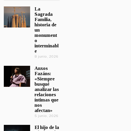
La
Sagrada
Familia,
historia de
un
monument
o
interminabl
e
8 junio, 2026
Anxos
Fazáns:
«Siempre
busqué
analizar las
relaciones
íntimas que
nos
afectan»
5 junio, 2026
El hijo de la