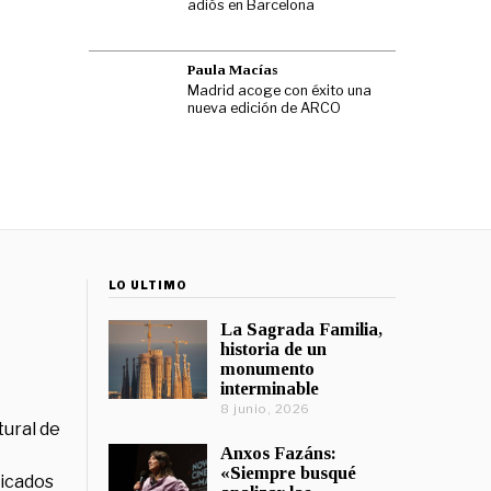
adiós en Barcelona
Paula Macías
Madrid acoge con éxito una
nueva edición de ARCO
LO ÚLTIMO
La Sagrada Familia,
historia de un
monumento
interminable
8 junio, 2026
tural de
Anxos Fazáns:
«Siempre busqué
licados