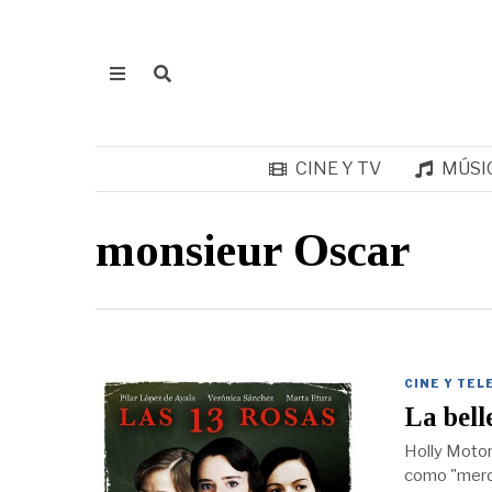
CINE Y TV
MÚSI
monsieur Oscar
CINE Y TEL
La bell
Holly Motor
como "merde