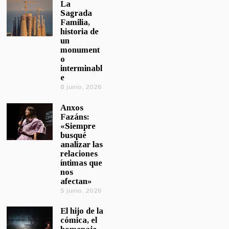
La
Sagrada
Familia,
historia de
un
monument
o
interminabl
e
8 junio, 2026
Anxos
Fazáns:
«Siempre
busqué
analizar las
relaciones
íntimas que
nos
afectan»
5 junio, 2026
El hijo de la
cómica, el