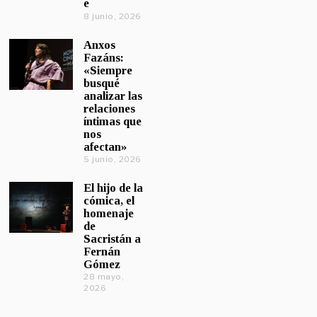
e
8 junio, 2026
Anxos
Fazáns:
«Siempre
busqué
analizar las
relaciones
íntimas que
nos
afectan»
5 junio, 2026
El hijo de la
cómica, el
homenaje
de
Sacristán a
Fernán
Gómez
28 mayo,
2026