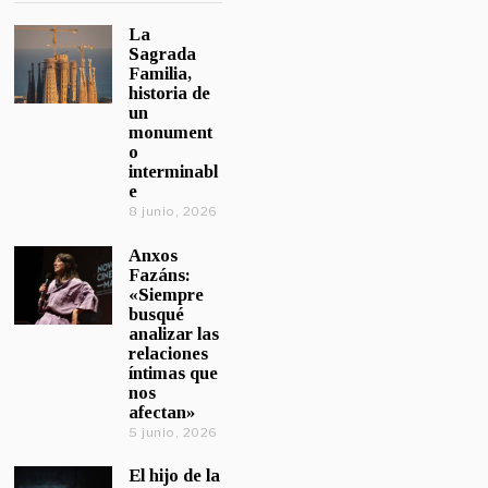
La
Sagrada
Familia,
historia de
un
monument
o
interminabl
e
8 junio, 2026
Anxos
Fazáns:
«Siempre
busqué
analizar las
relaciones
íntimas que
nos
afectan»
5 junio, 2026
El hijo de la