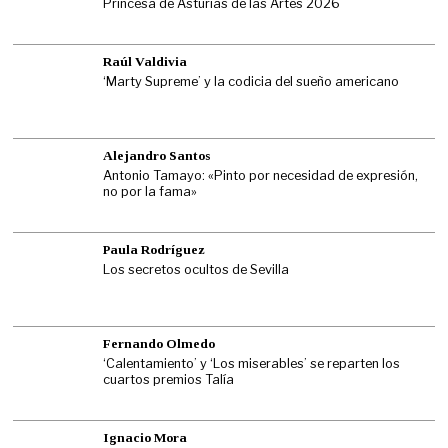
Princesa de Asturias de las Artes 2026
Raúl Valdivia
‘Marty Supreme’ y la codicia del sueño americano
Alejandro Santos
Antonio Tamayo: «Pinto por necesidad de expresión,
no por la fama»
Paula Rodríguez
Los secretos ocultos de Sevilla
Fernando Olmedo
‘Calentamiento’ y ‘Los miserables’ se reparten los
cuartos premios Talía
Ignacio Mora