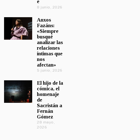
e
8 junio, 2026
Anxos
Fazáns:
«Siempre
busqué
analizar las
relaciones
íntimas que
nos
afectan»
5 junio, 2026
El hijo de la
cómica, el
homenaje
de
Sacristán a
Fernán
Gómez
28 mayo,
2026